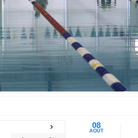
08
AOÛT