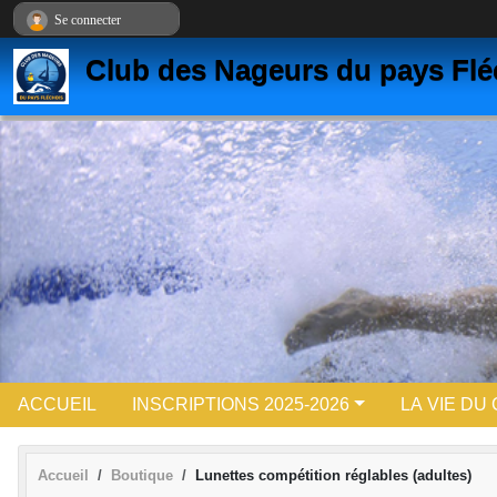
Panneau de gestion des cookies
Se connecter
Club des Nageurs du pays Flé
ACCUEIL
INSCRIPTIONS 2025-2026
LA VIE DU
Accueil
Boutique
Lunettes compétition réglables (adultes)